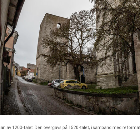
rjan av 1200-talet. Den övergavs på 1520-talet, i samband med reformatione