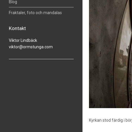
Blog
Fraktaler, foto och mandalas
Kontakt
Viktor Lindbäck
viktor@ormstunga.com
Kyrkan stod färdig i bö