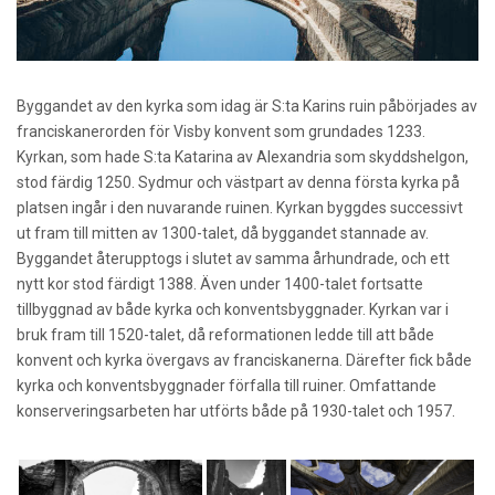
Byggandet av den kyrka som idag är S:ta Karins ruin påbörjades av
franciskanerorden för Visby konvent som grundades 1233.
Kyrkan, som hade S:ta Katarina av Alexandria som skyddshelgon,
stod färdig 1250. Sydmur och västpart av denna första kyrka på
platsen ingår i den nuvarande ruinen. Kyrkan byggdes successivt
ut fram till mitten av 1300-talet, då byggandet stannade av.
Byggandet återupptogs i slutet av samma århundrade, och ett
nytt kor stod färdigt 1388. Även under 1400-talet fortsatte
tillbyggnad av både kyrka och konventsbyggnader. Kyrkan var i
bruk fram till 1520-talet, då reformationen ledde till att både
konvent och kyrka övergavs av franciskanerna. Därefter fick både
kyrka och konventsbyggnader förfalla till ruiner. Omfattande
konserveringsarbeten har utförts både på 1930-talet och 1957.