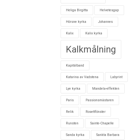
Heliga Birgitta
Helvetesgap
Hörsne kyrka
Johannes
Kalix
Kalix kyrka
Kalkmålning
Kapitälband
Katarina av Vadstena
Labyrint
Lye kyrka
Mandela-effekten
Paris
Passionsmästaren
Relik
Rosettfönster
Runsten
Sainte-Chapelle
Sanda kyrka
Sankta Barbara