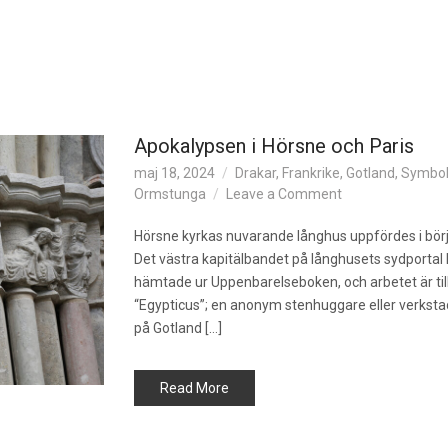
Apokalypsen i Hörsne och Paris
maj 18, 2024
Drakar
,
Frankrike
,
Gotland
,
Symbol
o
Ormstunga
Leave a Comment
n
A
Hörsne kyrkas nuvarande långhus uppfördes i börj
p
Det västra kapitälbandet på långhusets sydportal
o
hämtade ur Uppenbarelseboken, och arbetet är till
k
“Egypticus”; en anonym stenhuggare eller verkst
a
på Gotland […]
l
y
p
Read More
s
e
n