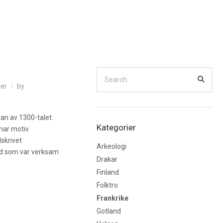
S
e
S
e
er
by
a
a
r
r
c
c
h
h
an av 1300-talet.
f
o
Kategorier
 har motiv
r
skrivet
:
Arkeologi
ad som var verksam
Drakar
Finland
Folktro
Frankrike
Gotland