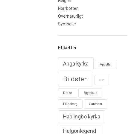
Helgon
Norrbotten
Övernaturligt
Symboler
Etiketter
Anga kyrka
Apostlar
Bildsten
Bro
Drake
Egypticus
Filipsborg
Ganthem
Hablingbo kyrka
Helgonlegend