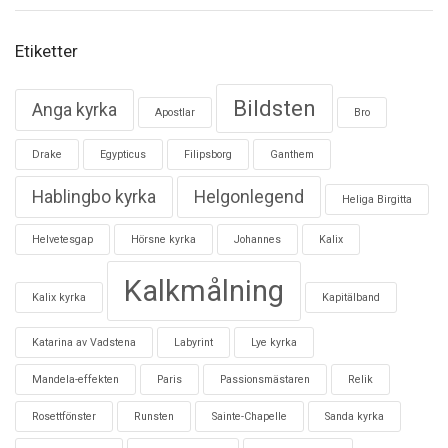
n
d
e
Etiketter
b
l
Bildsten
Anga kyrka
o
Apostlar
Bro
d
s
Drake
Egypticus
Filipsborg
Ganthem
r
e
Hablingbo kyrka
Helgonlegend
Heliga Birgitta
l
i
Helvetesgap
Hörsne kyrka
Johannes
Kalix
k
Kalkmålning
Kalix kyrka
Kapitälband
Katarina av Vadstena
Labyrint
Lye kyrka
Mandela-effekten
Paris
Passionsmästaren
Relik
Rosettfönster
Runsten
Sainte-Chapelle
Sanda kyrka