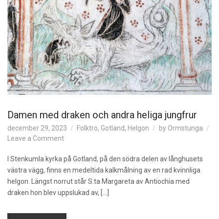
Damen med draken och andra heliga jungfrur
december 29, 2023
Folktro
,
Gotland
,
Helgon
by
Ormstunga
o
Leave a Comment
n
D
I Stenkumla kyrka på Gotland, på den södra delen av långhusets
a
västra vägg, finns en medeltida kalkmålning av en rad kvinnliga
m
helgon. Längst norrut står S:ta Margareta av Antiochia med
e
draken hon blev uppslukad av, […]
n
m