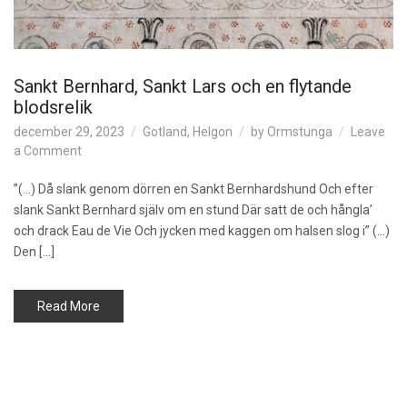
j
u
n
g
Sankt Bernhard, Sankt Lars och en flytande
f
blodsrelik
r
u
december 29, 2023
Gotland
,
Helgon
by
Ormstunga
Leave
r
o
a Comment
n
S
”(…) Då slank genom dörren en Sankt Bernhardshund Och efter
a
slank Sankt Bernhard själv om en stund Där satt de och hångla’
n
och drack Eau de Vie Och jycken med kaggen om halsen slog i” (…)
k
Den […]
t
B
e
Read More
r
n
h
a
r