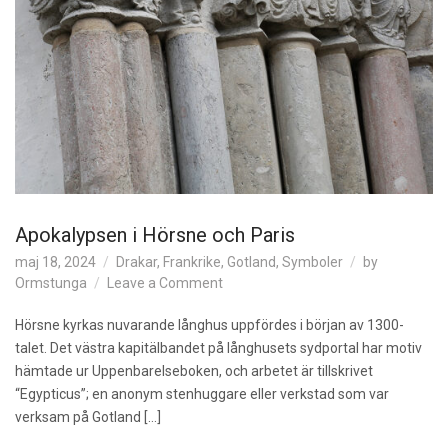
Apokalypsen i Hörsne och Paris
maj 18, 2024
Drakar
,
Frankrike
,
Gotland
,
Symboler
by
o
Ormstunga
Leave a Comment
n
A
Hörsne kyrkas nuvarande långhus uppfördes i början av 1300-
p
talet. Det västra kapitälbandet på långhusets sydportal har motiv
o
hämtade ur Uppenbarelseboken, och arbetet är tillskrivet
k
“Egypticus”; en anonym stenhuggare eller verkstad som var
a
verksam på Gotland […]
l