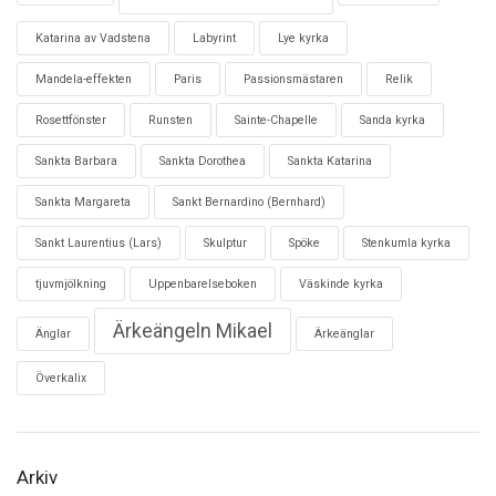
Katarina av Vadstena
Labyrint
Lye kyrka
Mandela-effekten
Paris
Passionsmästaren
Relik
Rosettfönster
Runsten
Sainte-Chapelle
Sanda kyrka
Sankta Barbara
Sankta Dorothea
Sankta Katarina
Sankta Margareta
Sankt Bernardino (Bernhard)
Sankt Laurentius (Lars)
Skulptur
Spöke
Stenkumla kyrka
tjuvmjölkning
Uppenbarelseboken
Väskinde kyrka
Ärkeängeln Mikael
Änglar
Ärkeänglar
Överkalix
Arkiv