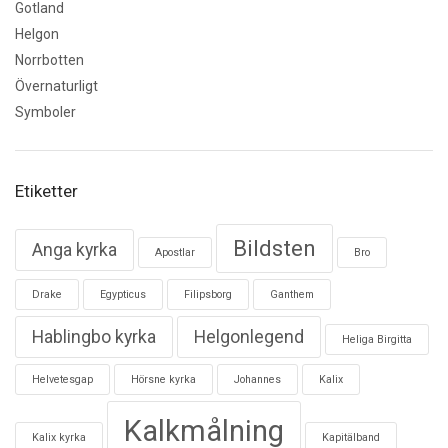
Gotland
Helgon
Norrbotten
Övernaturligt
Symboler
Etiketter
Bildsten
Anga kyrka
Apostlar
Bro
Drake
Egypticus
Filipsborg
Ganthem
Hablingbo kyrka
Helgonlegend
Heliga Birgitta
Helvetesgap
Hörsne kyrka
Johannes
Kalix
Kalkmålning
Kalix kyrka
Kapitälband